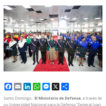
F
E
Li
W
M
X
C
a
m
n
h
e
o
Santo Domingo.-
El Ministerio de Defensa
, a través de
c
ai
k
at
ss
m
su Universidad Nacional para la Defensa “General Juan