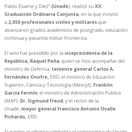
e
l
e
s
e
p
Pablo Duarte y Díez”
(Unade
), realizó su
XX
b
dI
A
n
ar
Graduación Ordinaria Conjunta
, en la que invistió
o
n
p
g
ti
a
2,650 profesionales civiles y militares
que
o
p
e
r
alcanzaron grados académicos de postgrado, educación
continua y pasantía militar fronteriza.
k
r
El acto fue presidido por la
vicepresidenta de la
República, Raquel Peña
, quien se hizo acompañar del
ministro de Defensa,
teniente general Carlos A.
Fernández Onofre,
ERD; el ministro de Educación
Superior, Ciencia y Tecnología (Mescyt),
Franklin
García Fermín
; el ministro de Administración Pública
(MAP),
Dr. Sigmund Freud
; y el rector de la
Unade,
mayor general Francisco Antonio Ovalle
Pichardo,
ERD.
El evento académico simboliza el compromiso de Unade