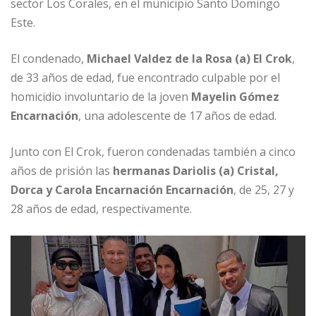
o
p
e
r
sector Los Corales, en el municipio Santo Domingo
Este.
k
r
El condenado,
Michael Valdez de la Rosa (a) El Crok
,
de 33 años de edad, fue encontrado culpable por el
homicidio involuntario de la joven
Mayelin Gómez
Encarnación
, una adolescente de 17 años de edad.
Junto con El Crok, fueron condenadas también a cinco
años de prisión las
hermanas Dariolis (a) Cristal,
Dorca y Carola Encarnación Encarnación
, de 25, 27 y
28 años de edad, respectivamente.