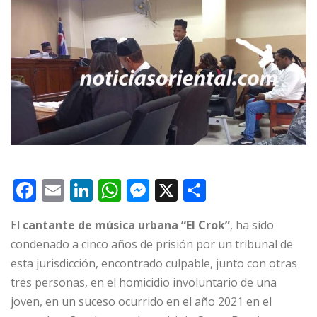
F
E
Li
W
M
X
C
a
m
n
h
e
o
El
cantante de música urbana “El Crok”
, ha sido
c
ai
k
at
ss
m
condenado a cinco años de prisión por un tribunal de
e
l
e
s
e
p
esta jurisdicción, encontrado culpable, junto con otras
b
dI
A
n
ar
tres personas, en el homicidio involuntario de una
o
n
p
g
ti
joven, en un suceso ocurrido en el año 2021 en el