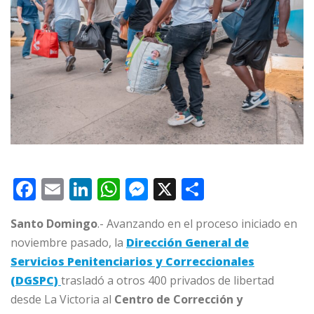
F
E
Li
W
M
X
C
a
m
n
h
e
o
Santo Domingo
.- Avanzando en el proceso iniciado en
c
ai
k
at
ss
m
noviembre pasado, la
Dirección General de
e
l
e
s
e
p
Servicios Penitenciarios y Correccionales
b
dI
A
n
ar
(DGSPC)
trasladó a otros 400 privados de libertad
o
n
p
g
ti
desde La Victoria al
Centro de Corrección y