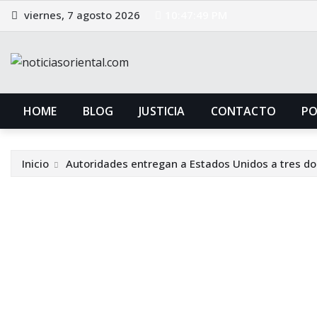
Saltar
viernes, 7 agosto 2026
10:47:50 PM
al
contenido
HOME
BLOG
JUSTICIA
CONTACTO
P
Inicio
Autoridades entregan a Estados Unidos a tres do