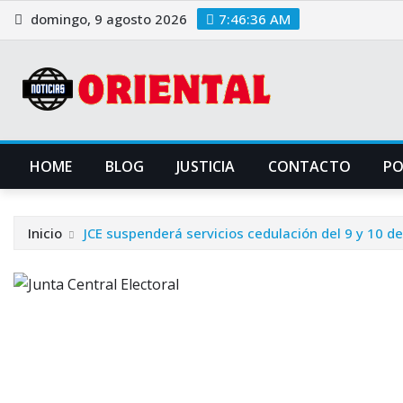
Saltar
domingo, 9 agosto 2026
7:46:37 AM
al
contenido
HOME
BLOG
JUSTICIA
CONTACTO
P
Inicio
JCE suspenderá servicios cedulación del 9 y 10 