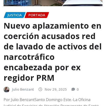
JUSTICIA
PORTADA
Nuevo aplazamiento en
coerción acusados red
de lavado de activos del
narcotráfico
encabezada por ex
regidor PRM
Julio Benzant
Nov 29, 2025
0
Por Julio BenzantSanto Domingo Este.-La Oficina
Judicial de Servicios de Atención Permanente de Santo