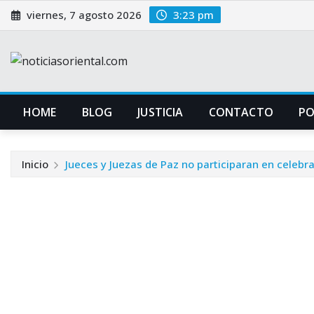
Saltar
viernes, 7 agosto 2026
3:23 pm
al
contenido
HOME
BLOG
JUSTICIA
CONTACTO
P
Inicio
Jueces y Juezas de Paz no participaran en celebra