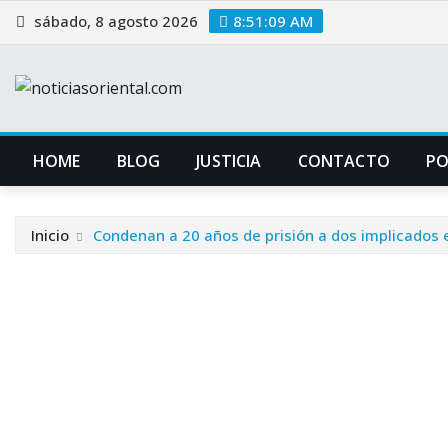
Saltar
sábado, 8 agosto 2026
8:51:10 AM
al
contenido
HOME
BLOG
JUSTICIA
CONTACTO
P
Inicio
Condenan a 20 años de prisión a dos implicados 