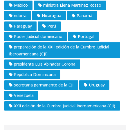
México
ministra Elena Martínez Rosso
ndorra
Nicaragua
Panamá
Paraguay
Perú
Poder Judicial dominicano
Portugal
preparación de la XXII edición de la Cumbre Judicial
Iberoamericana (CJI)
presidente Luis Abinader Corona
República Dominicana
secretaria permanente de la CJI
Uruguay
Venezuela
XXII edición de la Cumbre Judicial Iberoamericana (CJI)