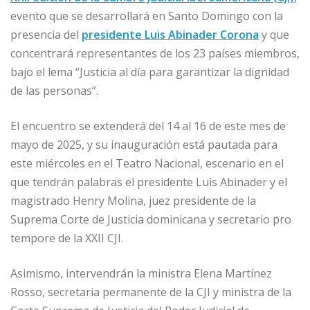
b
dI
A
n
ar
evento que se desarrollará en Santo Domingo con la
o
n
p
g
ti
presencia del
presidente Luis Abinader Corona
y que
o
p
e
r
concentrará representantes de los 23 países miembros,
bajo el lema “Justicia al día para garantizar la dignidad
k
r
de las personas”.
El encuentro se extenderá del 14 al 16 de este mes de
mayo de 2025, y su inauguración está pautada para
este miércoles en el Teatro Nacional, escenario en el
que tendrán palabras el presidente Luis Abinader y el
magistrado Henry Molina, juez presidente de la
Suprema Corte de Justicia dominicana y secretario pro
tempore de la XXII CJI.
Asimismo, intervendrán la ministra Elena Martínez
Rosso, secretaria permanente de la CJI y ministra de la