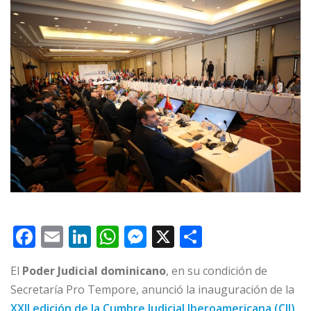
F
E
Li
W
M
X
C
a
m
n
h
e
o
El
Poder Judicial dominicano
, en su condición de
c
ai
k
at
ss
m
Secretaría Pro Tempore, anunció la inauguración de la
e
l
e
s
e
p
XXII edición de la Cumbre Judicial Iberoamericana (CJI)
,