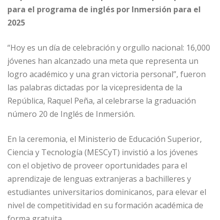
c
ai
k
at
ss
m
para el programa de inglés por Inmersión para el
e
l
e
s
e
p
2025
b
dI
A
n
ar
o
n
p
g
ti
“Hoy es un día de celebración y orgullo nacional: 16,000
jóvenes han alcanzado una meta que representa un
o
p
e
r
logro académico y una gran victoria personal”, fueron
k
r
las palabras dictadas por la vicepresidenta de la
República, Raquel Peña, al celebrarse la graduación
número 20 de Inglés de Inmersión.
En la ceremonia, el Ministerio de Educación Superior,
Ciencia y Tecnología (MESCyT) invistió a los jóvenes
con el objetivo de proveer oportunidades para el
aprendizaje de lenguas extranjeras a bachilleres y
estudiantes universitarios dominicanos, para elevar el
nivel de competitividad en su formación académica de
forma gratuita.