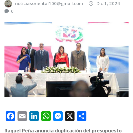
noticiasoriental100@gmail.com
Dic 1, 2024
0
F
E
Li
W
M
X
C
a
m
n
h
e
o
Raquel Peña anuncia duplicación del presupuesto