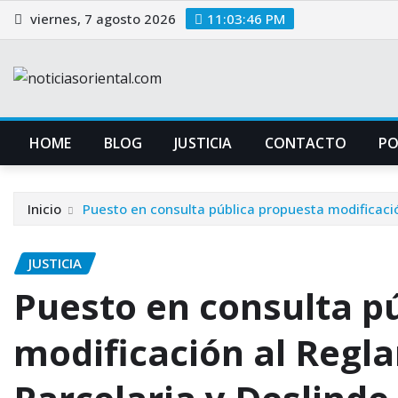
Saltar
viernes, 7 agosto 2026
11:03:47 PM
al
contenido
HOME
BLOG
JUSTICIA
CONTACTO
P
Inicio
Puesto en consulta pública propuesta modificaci
JUSTICIA
Puesto en consulta p
modificación al Regl