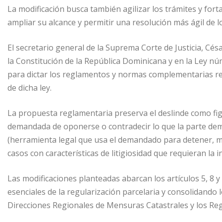
n
p
n
p
La modificación busca también agilizar los trámites y fortal
p
g
a
ampliar su alcance y permitir una resolución más ágil de 
e
r
El secretario general de la Suprema Corte de Justicia, Cés
r
t
la Constitución de la República Dominicana y en la Ley núm
i
para dictar los reglamentos y normas complementarias requ
r
de dicha ley.
La propuesta reglamentaria preserva el deslinde como fi
demandada de oponerse o contradecir lo que la parte de
(herramienta legal que usa el demandado para detener, mo
casos con características de litigiosidad que requieran la i
Las modificaciones planteadas abarcan los artículos 5, 8 y
esenciales de la regularización parcelaria y consolidando 
Direcciones Regionales de Mensuras Catastrales y los Regis