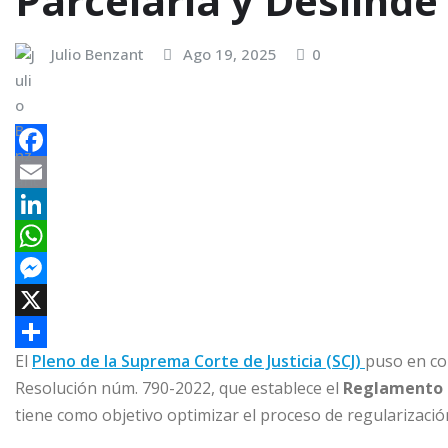
Parcelaria y Deslinde
Julio Benzant
Ago 19, 2025
0
F
a
E
c
m
L
e
a
i
W
b
i
n
h
M
o
l
k
a
e
X
El
Pleno de la Suprema Corte de Justicia (SCJ)
puso en con
o
e
t
s
C
Resolución núm. 790-2022, que establece el
Reglamento p
k
d
s
s
o
tiene como objetivo optimizar el proceso de regularización
I
A
e
m