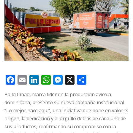
F
E
Li
W
M
X
C
a
m
n
h
e
o
Pollo Cibao, marca líder en la producción avícola
c
ai
k
at
ss
m
dominicana, presentó su nueva campaña institucional
e
l
e
s
e
p
“Lo mejor nace aquí”, una iniciativa que pone en valor el
b
dI
A
n
ar
origen, la dedicación y el orgullo detrás de cada uno de
o
n
p
g
ti
sus productos, reafirmando su compromiso con la