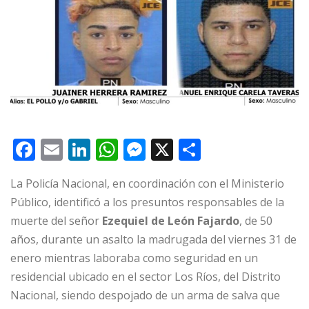
F
E
Li
W
M
X
C
a
m
n
h
e
o
La Policía Nacional, en coordinación con el Ministerio
c
ai
k
at
ss
m
Público, identificó a los presuntos responsables de la
e
l
e
s
e
p
muerte del señor
Ezequiel de León Fajardo
, de 50
b
dI
A
n
ar
años, durante un asalto la madrugada del viernes 31 de
o
n
p
g
ti
enero mientras laboraba como seguridad en un
o
p
e
r
residencial ubicado en el sector Los Ríos, del Distrito
Nacional, siendo despojado de un arma de salva que
k
r