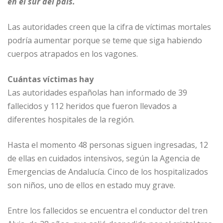
b
dI
A
n
ar
en el sur del país.
o
n
p
g
ti
Las autoridades creen que la cifra de víctimas mortales
o
p
e
r
podría aumentar porque se teme que siga habiendo
k
r
cuerpos atrapados en los vagones.
Cuántas víctimas hay
Las autoridades españolas han informado de 39
fallecidos y 112 heridos que fueron llevados a
diferentes hospitales de la región.
Hasta el momento 48 personas siguen ingresadas, 12
de ellas en cuidados intensivos, según la Agencia de
Emergencias de Andalucía. Cinco de los hospitalizados
son niños, uno de ellos en estado muy grave.
Entre los fallecidos se encuentra el conductor del tren