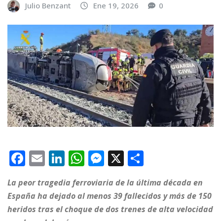
Julio Benzant
Ene 19, 2026
0
F
E
Li
W
M
X
C
a
m
n
h
e
o
La peor tragedia ferroviaria de la última década en
c
ai
k
at
ss
m
España ha dejado al menos 39 fallecidos y más de 150
e
l
e
s
e
p
heridos tras el choque de dos trenes de alta velocidad