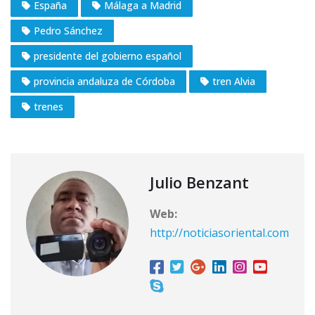
España
Málaga a Madrid
Pedro Sánchez
presidente del gobierno español
provincia andaluza de Córdoba
tren Alvia
trenes
Julio Benzant
Web:
http://noticiasoriental.com