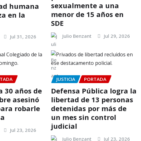
sexualmente a una
idad humana
menor de 15 años en
za en la
SDE
Julio Benzant
Jul 29, 2026
Jul 31, 2026
TADA
JUSTICIA
PORTADA
 30 años de
Defensa Pública logra la
bre asesinó
libertad de 13 personas
para robarle
detenidas por más de
la
un mes sin control
judicial
Jul 23, 2026
Julio Benzant
Jul 23, 2026