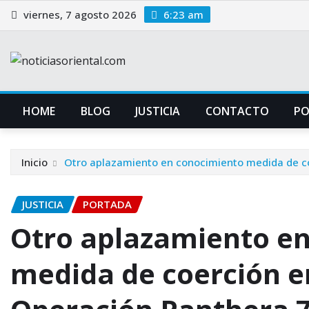
Saltar
viernes, 7 agosto 2026
6:23 am
al
contenido
HOME
BLOG
JUSTICIA
CONTACTO
P
Inicio
Otro aplazamiento en conocimiento medida de c
JUSTICIA
PORTADA
Otro aplazamiento e
medida de coerción e