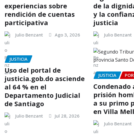
experiencias sobre
de la dign
rendición de cuentas
y la confian
participativa
justicia
Julio Benzant
Ago 3, 2026
Julio Benzant
JUSTICIA
Uso del portal de
JUSTICIA
POR
justicia.gob.do asciende
Condenado a
al 64 % en el
prisión hom
Departamento Judicial
a su primo 
de Santiago
en Villa Mel
Julio Benzant
Jul 28, 2026
Julio Benzant