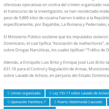
ofensivas operativas en contra del crimen organizado real
el transcurso de la investigación, se han recolectado ev
peso de 9,889 kilos de cocaína fueron traídos a la Repúb
específicamente, por Bayahibe, La Romana y Pedernales, 
El Ministerio Público sostiene que los imputados violaron l
Domnicano, el cual tipifica “Asociación de malhechores”, así
sobre Drogas Narcóticas, los cuales tipifican “Tráfico de D
Además, a Enriquillo Luis Brito y Enrique José Luis Brito ta
631-16 para el Control y Regulación de Armas, Municiones y
sobre Lavado de Activos, en perjuicio del Estado Dominica
crimen organizado
Ley 155-17 sobre Lavado de Activo
Operación Panthera 7
Puerto Multimodal Caucedo