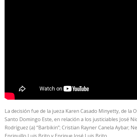
La decisión fue de la jueza Karen Casado Minyetty, de la O
Santo Domingo Este, en relación a los justiciables José Ni
Rodríguez (a) “Barbikin”; Cristian Rayner Canela Aybar; N
Enriquillo Luis Brito y Enrique José Luis Brito.