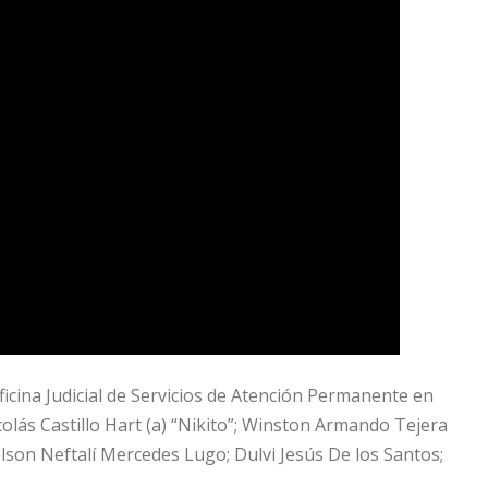
ficina Judicial de Servicios de Atención Permanente en
colás Castillo Hart (a) “Nikito”; Winston Armando Tejera
elson Neftalí Mercedes Lugo; Dulvi Jesús De los Santos;