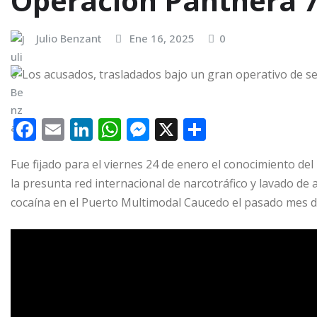
Operación Panthera 
Julio Benzant
Ene 16, 2025
0
F
E
Li
W
M
X
C
a
m
n
h
e
o
Fue fijado para el viernes 24 de enero el conocimiento del
c
ai
k
at
ss
m
la presunta red internacional de narcotráfico y lavado de a
e
l
e
s
e
p
cocaína en el Puerto Multimodal Caucedo el pasado mes d
b
dI
A
n
ar
o
n
p
g
ti
o
p
e
r
k
r