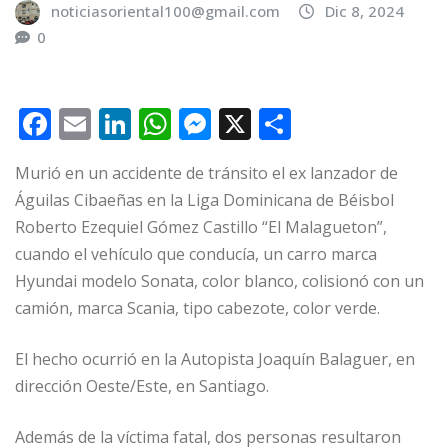
noticiasoriental100@gmail.com
Dic 8, 2024
0
F
E
Li
W
M
X
C
a
m
n
h
e
o
Murió en un accidente de tránsito el ex lanzador de
c
ai
k
at
ss
m
Águilas Cibaeñas en la Liga Dominicana de Béisbol
e
l
e
s
e
p
Roberto Ezequiel Gómez Castillo “El Malagueton”,
b
dI
A
n
ar
cuando el vehículo que conducía, un carro marca
o
n
p
g
ti
Hyundai modelo Sonata, color blanco, colisionó con un
o
p
e
r
camión, marca Scania, tipo cabezote, color verde.
k
r
El hecho ocurrió en la Autopista Joaquín Balaguer, en
dirección Oeste/Este, en Santiago.
Además de la víctima fatal, dos personas resultaron