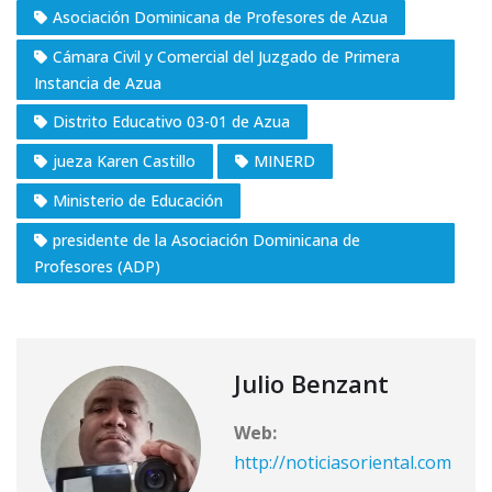
Asociación Dominicana de Profesores de Azua
Cámara Civil y Comercial del Juzgado de Primera
Instancia de Azua
Distrito Educativo 03-01 de Azua
jueza Karen Castillo
MINERD
Ministerio de Educación
presidente de la Asociación Dominicana de
Profesores (ADP)
Julio Benzant
Web:
http://noticiasoriental.com