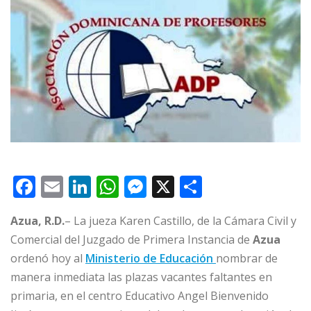
F
E
Li
W
M
X
C
a
m
n
h
e
o
Azua, R.D.
– La jueza Karen Castillo, de la Cámara Civil y
c
ai
k
at
ss
m
Comercial del Juzgado de Primera Instancia de
Azua
e
l
e
s
e
p
ordenó hoy al
Ministerio de Educación
nombrar de
b
dI
A
n
ar
manera inmediata las plazas vacantes faltantes en
o
n
p
g
ti
primaria, en el centro Educativo Angel Bienvenido