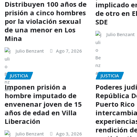
Distribuyen 100 años de
implicado e
prisión a cinco hombres
de otro en El
por la violación sexual
SDE
de una menor en Los
Julio Benzant
Mina
Julio Benzant
Ago 7, 2026
JUSTICIA
JUSTICIA
Imponen prisión a
Poderes judi
hombre imputado de
República D
envenenar joven de 15
Puerto Rico
años de edad en Villa
intercambi
Liberación
experiencia
rendición d
Julio Benzant
Ago 3, 2026