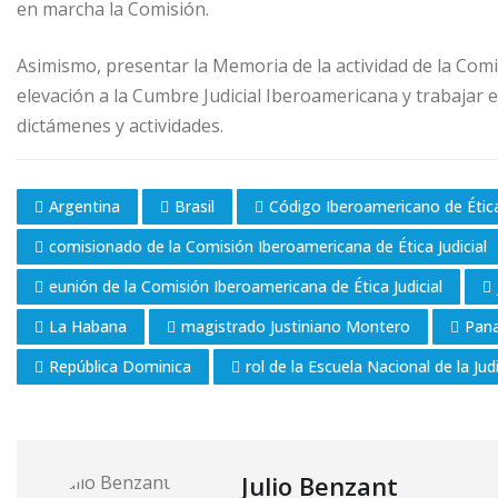
en marcha la Comisión.
Asimismo, presentar la Memoria de la actividad de la Comi
elevación a la Cumbre Judicial Iberoamericana y trabajar e
dictámenes y actividades.
Argentina
Brasil
Código Iberoamericano de Ética 
comisionado de la Comisión Iberoamericana de Ética Judicial
eunión de la Comisión Iberoamericana de Ética Judicial
La Habana
magistrado Justiniano Montero
Pan
República Dominica
rol de la Escuela Nacional de la Jud
Julio Benzant