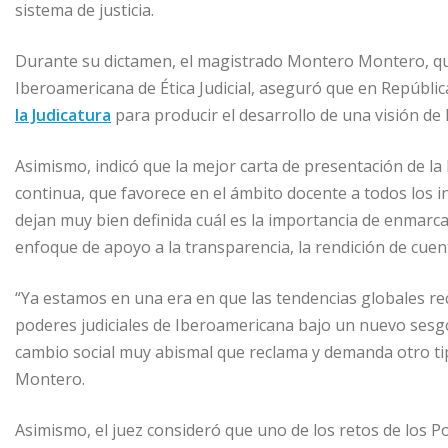
sistema de justicia.
n
p
n
p
p
g
a
Durante su dictamen, el magistrado Montero Montero, q
Iberoamericana de Ética Judicial, aseguró que en República
e
r
la Judicatura
para producir el desarrollo de una visión de l
r
t
i
Asimismo, indicó que la mejor carta de presentación de l
r
continua, que favorece en el ámbito docente a todos los i
dejan muy bien definida cuál es la importancia de enmarcar 
enfoque de apoyo a la transparencia, la rendición de cuen
“Ya estamos en una era en que las tendencias globales 
poderes judiciales de Iberoamericana bajo un nuevo sesgo
cambio social muy abismal que reclama y demanda otro tip
Montero.
Asimismo, el juez consideró que uno de los retos de los Po