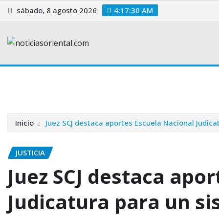
Saltar
sábado, 8 agosto 2026
4:17:31 AM
al
contenido
Home
Blog
Justicia
Contacto
Portada
Politica
Inicio
Juez SCJ destaca aportes Escuela Nacional Judica
JUSTICIA
Juez SCJ destaca apor
Judicatura para un si