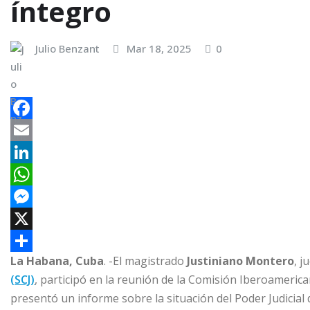
íntegro
Julio Benzant
Mar 18, 2025
0
F
a
E
c
m
L
e
a
i
W
b
i
n
h
M
o
l
k
a
e
X
La Habana, Cuba
. -El magistrado
Justiniano Montero
, j
o
e
t
s
C
(SCJ)
, participó en la reunión de la Comisión Iberoamerica
k
d
s
s
o
presentó un informe sobre la situación del Poder Judicial
I
A
e
m