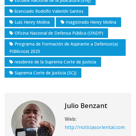
Escuela Nacional de la Judicatura (ENJ)
licenciado Rodolfo Valentín Santos
Luis Henry Molina
magistrado Henry Molina
Oficina Nacional de Defensa Pública (ONDP)
Programa de Formación de Aspirante a Defensor(a)
Público(a) 2025
residente de la Suprema Corte de Justicia
Suprema Corte de Justicia (SCJ)
Julio Benzant
Web:
http://noticiasoriental.com