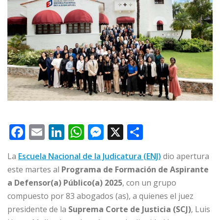
F
E
Li
W
M
X
C
a
m
n
h
e
o
La
Escuela Nacional de la Judicatura (ENJ)
dio apertura
c
ai
k
at
ss
m
este martes al
Programa de Formación de Aspirante
e
l
e
s
e
p
a Defensor(a) Público(a) 2025
, con un grupo
b
dI
A
n
ar
compuesto por 83 abogados (as), a quienes el juez
o
n
p
g
ti
presidente de la
Suprema Corte de Justicia (SCJ)
, Luis