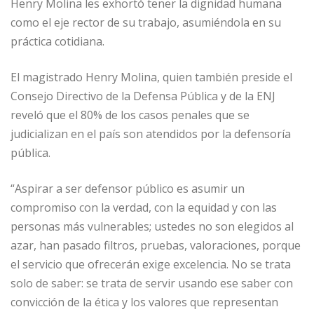
o
p
e
r
Henry Molina les exhortó tener la dignidad humana
como el eje rector de su trabajo, asumiéndola en su
k
r
práctica cotidiana.
El magistrado Henry Molina, quien también preside el
Consejo Directivo de la Defensa Pública y de la ENJ
reveló que el 80% de los casos penales que se
judicializan en el país son atendidos por la defensoría
pública.
“Aspirar a ser defensor público es asumir un
compromiso con la verdad, con la equidad y con las
personas más vulnerables; ustedes no son elegidos al
azar, han pasado filtros, pruebas, valoraciones, porque
el servicio que ofrecerán exige excelencia. No se trata
solo de saber: se trata de servir usando ese saber con
convicción de la ética y los valores que representan