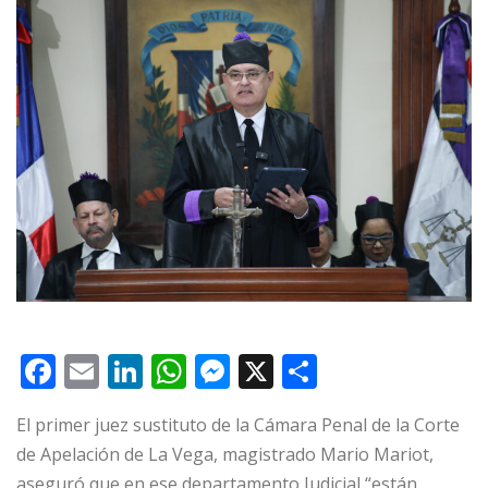
F
E
Li
W
M
X
C
a
m
n
h
e
o
El primer juez sustituto de la Cámara Penal de la Corte
c
ai
k
at
ss
m
de Apelación de La Vega, magistrado Mario Mariot,
e
l
e
s
e
p
aseguró que en ese departamento Judicial “están