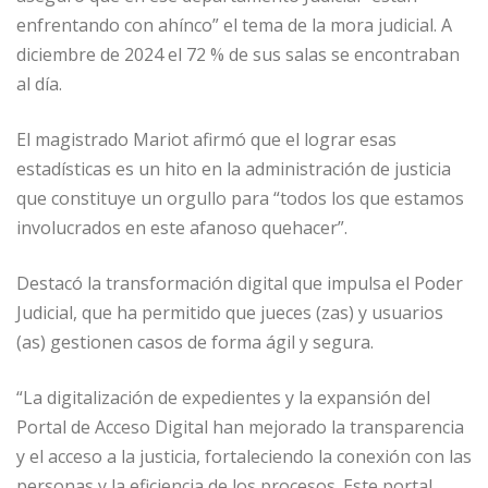
b
dI
A
n
ar
enfrentando con ahínco” el tema de la mora judicial. A
o
n
p
g
ti
diciembre de 2024 el 72 % de sus salas se encontraban
o
p
e
r
al día.
k
r
El magistrado Mariot afirmó que el lograr esas
estadísticas es un hito en la administración de justicia
que constituye un orgullo para “todos los que estamos
involucrados en este afanoso quehacer”.
Destacó la transformación digital que impulsa el Poder
Judicial, que ha permitido que jueces (zas) y usuarios
(as) gestionen casos de forma ágil y segura.
“La digitalización de expedientes y la expansión del
Portal de Acceso Digital han mejorado la transparencia
y el acceso a la justicia, fortaleciendo la conexión con las
personas y la eficiencia de los procesos. Este portal