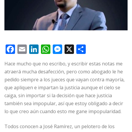
F
E
Li
W
M
X
C
a
m
n
h
e
o
Hace mucho que no escribo, y escribir estas notas me
c
ai
k
at
ss
m
atraerá mucha desafección, pero como abogado le he
e
l
e
s
e
p
pedido siempre a los jueces que vayan contra mayoría,
b
dI
A
n
ar
que apliquen e impartan la justicia aunque el cielo se
o
n
p
g
ti
caiga, sin importar si la decisión que hace justicia
o
p
e
r
también sea impopular, así que estoy obligado a decir
lo que creo aún cuando esto me gane impopularidad.
k
r
Todos conocen a José Ramírez, un pelotero de los