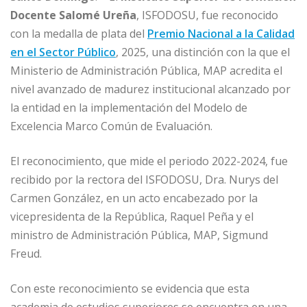
c
ai
k
at
ss
m
Docente Salomé Ureña
, ISFODOSU, fue reconocido
e
l
e
s
e
p
con la medalla de plata del
Premio Nacional a la Calidad
b
dI
A
n
ar
en el Sector Público
, 2025, una distinción con la que el
o
n
p
g
ti
Ministerio de Administración Pública, MAP acredita el
o
p
e
r
nivel avanzado de madurez institucional alcanzado por
la entidad en la implementación del Modelo de
k
r
Excelencia Marco Común de Evaluación.
El reconocimiento, que mide el periodo 2022-2024, fue
recibido por la rectora del ISFODOSU, Dra. Nurys del
Carmen González, en un acto encabezado por la
vicepresidenta de la República, Raquel Peña y el
ministro de Administración Pública, MAP, Sigmund
Freud.
Con este reconocimiento se evidencia que esta
academia de estudios superiores se encuentra en una