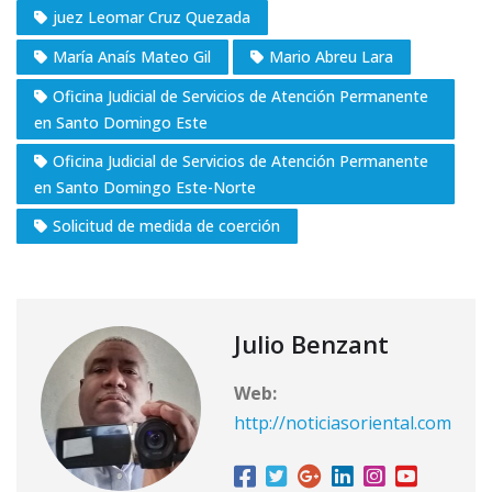
juez Leomar Cruz Quezada
María Anaís Mateo Gil
Mario Abreu Lara
Oficina Judicial de Servicios de Atención Permanente
en Santo Domingo Este
Oficina Judicial de Servicios de Atención Permanente
en Santo Domingo Este-Norte
Solicitud de medida de coerción
Julio Benzant
Web:
http://noticiasoriental.com