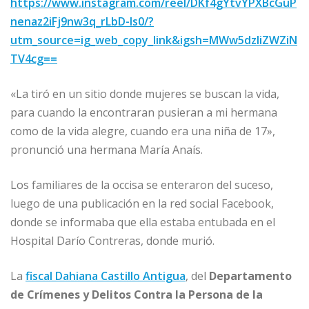
https://w
ww.instagram.com/reel/DKf4gYtvYPXBcGuP
nenaz2iFj9nw3q_rLbD-Is0/?
utm_source=ig_web_copy_link&igsh=MWw5dzliZWZiN
TV4cg==
«La tiró en un sitio donde mujeres se buscan la vida,
para cuando la encontraran pusieran a mi hermana
como de la vida alegre, cuando era una niña de 17»,
pronunció una hermana María Anaís.
Los familiares de la occisa se enteraron del suceso,
luego de una publicación en la red social Facebook,
donde se informaba que ella estaba entubada en el
Hospital Darío Contreras, donde murió.
La
fiscal Dahiana Castillo Antigua
, del
Departamento
de Crímenes y Delitos Contra la Persona de la