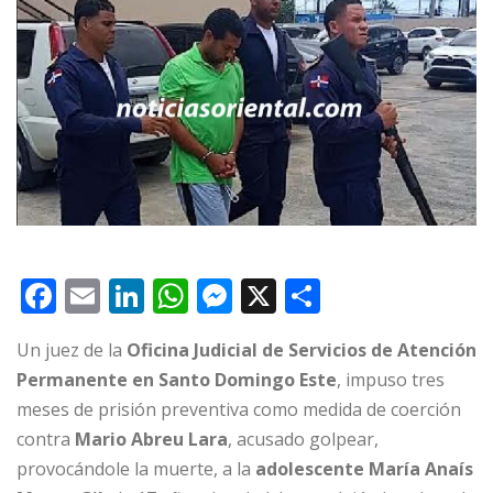
F
E
Li
W
M
X
C
a
m
n
h
e
o
Un juez de la
Oficina Judicial de Servicios de Atención
c
ai
k
at
ss
m
Permanente en Santo Domingo Este
, impuso tres
e
l
e
s
e
p
meses de prisión preventiva como medida de coerción
b
dI
A
n
ar
contra
Mario Abreu Lara
, acusado golpear,
o
n
p
g
ti
provocándole la muerte, a la
adolescente María Anaís