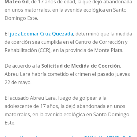
o
p
e
r
Mateo Gil
, de 17 años de edad, la que dejó abandonada
en unos matorrales, en la avenida ecológica en Santo
k
r
Domingo Este.
El
juez Leomar Cruz Quezada
, determinó que la medida
de coerción sea cumplida en el Centro de Corrección y
Rehabilitación (CCR), en la provincia de Monte Plata.
De acuerdo a la
Solicitud de Medida de Coerción
,
Abreu Lara habría cometido el crimen el pasado jueves
22 de mayo.
El acusado Abreu Lara, luego de golpear a la
adolescente de 17 años, la dejó abandonada en unos
matorrales, en la avenida ecológica en Santo Domingo
Este.