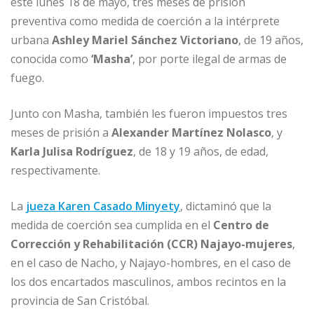
este lunes 18 de mayo, tres meses de prisión
b
dI
A
n
ar
preventiva como medida de coerción a la intérprete
o
n
p
g
ti
urbana
Ashley Mariel Sánchez Victoriano
, de 19 años,
o
p
e
r
conocida como
‘Masha’
, por porte ilegal de armas de
fuego.
k
r
Junto con Masha, también les fueron impuestos tres
meses de prisión a
Alexander Martínez Nolasco
, y
Karla Julisa Rodríguez
, de 18 y 19 años, de edad,
respectivamente.
La
jueza Karen Casado Minyety
, dictaminó que la
medida de coerción sea cumplida en el
Centro de
Corrección y Rehabilitación (CCR) Najayo-mujeres
,
en el caso de Nacho, y Najayo-hombres, en el caso de
los dos encartados masculinos, ambos recintos en la
provincia de San Cristóbal.