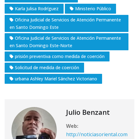
Karla Julisa Rodríguez
Ministerio Público
Oficina Judicial de Servicios de Atención Permanente
en Santo Domingo Este
Oficina Judicial de Servicios de Atención Permanente
en Santo Domingo Este-Norte
prisión preventiva como medida de coerción
Solicitud de medida de coerción
urbana Ashley Mariel Sánchez Victoriano
Julio Benzant
Web:
http://noticiasoriental.com