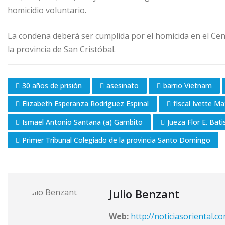
homicidio voluntario.
La condena deberá ser cumplida por el homicida en el Cen
la provincia de San Cristóbal.
30 años de prisión
asesinato
barrio Vietnam
Elizabeth Esperanza Rodríguez Espinal
fIscal Ivette M
Ismael Antonio Santana (a) Gambito
Jueza Flor E. Bati
Primer Tribunal Colegiado de la provincia Santo Domingo
Julio Benzant
Web:
http://noticiasoriental.c