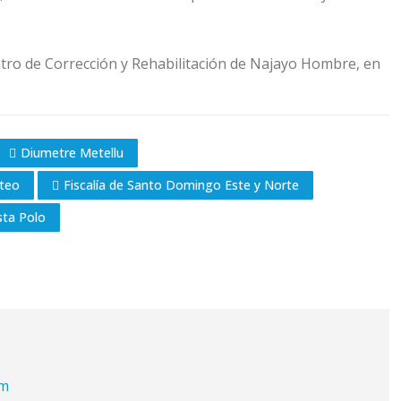
tro de Corrección y Rehabilitación de Najayo Hombre, en
Diumetre Metellu
ateo
Fiscalía de Santo Domingo Este y Norte
sta Polo
om