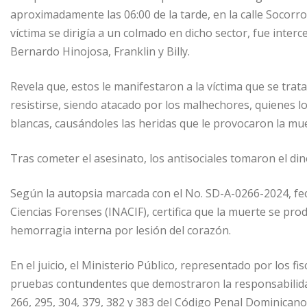
aproximadamente las 06:00 de la tarde, en la calle Socorro
víctima se dirigía a un colmado en dicho sector, fue inter
Bernardo Hinojosa, Franklin y Billy.
Revela que, estos le manifestaron a la víctima que se trat
resistirse, siendo atacado por los malhechores, quienes 
blancas, causándoles las heridas que le provocaron la mu
Tras cometer el asesinato, los antisociales tomaron el din
Según la autopsia marcada con el No. SD-A-0266-2024, fec
Ciencias Forenses (INACIF), certifica que la muerte se pro
hemorragia interna por lesión del corazón.
En el juicio, el Ministerio Público, representado por los f
pruebas contundentes que demostraron la responsabilidad
266, 295, 304, 379, 382 y 383 del Código Penal Dominican