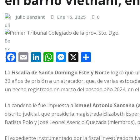
en barrio Vietnam, e
Julio Benzant
Ene 16, 2025
0
F
E
Li
W
M
X
C
a
m
n
h
e
o
La
Fiscalía de Santo Domingo Este y Norte
logró que un
c
ai
k
at
ss
m
30 años de prisión a un atracador, que, de varias estocada
e
l
e
s
e
p
un hecho registrado en marzo del pasado año 2024, en el 
b
dI
A
n
ar
o
n
p
g
ti
La condena le fue impuesta a
Ismael Antonio Santana (
distrito judicial, que preside la magistrada Elizabeth Espe
o
p
e
r
Batista Polo y José Leonel Asencio Quezada (miembros), po
k
r
El expediente instrumentado por la fiscal investigadora I