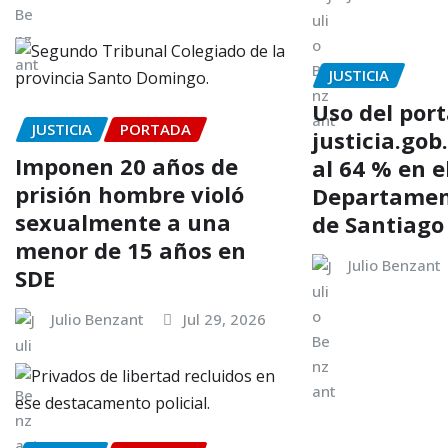
JUSTICIA
Uso del port
JUSTICIA
PORTADA
justicia.gob
Imponen 20 años de
al 64 % en e
prisión hombre violó
Departament
sexualmente a una
de Santiago
menor de 15 años en
Julio Benzant
SDE
Julio Benzant
Jul 29, 2026