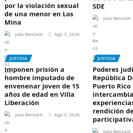
por la violación sexual
SDE
de una menor en Los
Julio Benzant
Mina
Julio Benzant
Ago 7, 2026
JUSTICIA
JUSTICIA
Imponen prisión a
Poderes judi
hombre imputado de
República D
envenenar joven de 15
Puerto Rico
años de edad en Villa
intercambi
Liberación
experiencia
rendición d
Julio Benzant
Ago 3, 2026
participativ
Julio Benzant