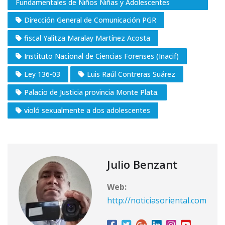
Fundamentales de Niños Niñas y Adolescentes
Dirección General de Comunicación PGR
fiscal Yalitza Maralay Martínez Acosta
Instituto Nacional de Ciencias Forenses (Inacif)
Ley 136-03
Luis Raúl Contreras Suárez
Palacio de Justicia provincia Monte Plata.
violó sexualmente a dos adolescentes
Julio Benzant
Web:
http://noticiasoriental.com