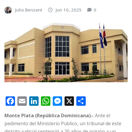
Julio Benzant
Jun 10, 2025
0
F
E
Li
W
M
X
C
a
m
n
h
e
o
Monte Plata (República Dominicana).-
Ante el
c
ai
k
at
ss
m
pedimento del Ministerio Público, un tribunal de este
e
l
e
s
e
p
distrito judicial sentenció a 20 años de prisión a un