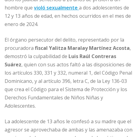
b
dI
A
n
ar
hombre que
violó sexualmente
a dos adolescentes de
o
n
p
g
ti
12 y 13 años de edad, en hechos ocurridos en el mes de
o
p
e
r
enero de 2024.
k
r
El órgano persecutor del delito, representado por la
procuradora
fiscal Yalitza Maralay Martínez Acosta
,
demostró la culpabilidad de
Luis Raúl Contreras
Suárez
, quien con sus actos faltó a las disposiciones de
los artículos 330, 331 y 332, numeral 1, del Código Penal
Dominicano, y al artículo 396, letra C, de la Ley 136-03
que crea el Código para el Sistema de Protección y los
Derechos Fundamentales de Niños Niñas y
Adolescentes.
La adolescente de 13 años le confesó a su madre que el
agresor se aprovechaba de ambas y las amenazaba con