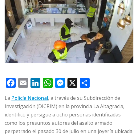
F
E
Li
W
M
X
C
a
m
n
h
e
o
La
Policía Nacional
, a través de su Subdirección de
c
ai
k
at
ss
m
Investigación (DICRIM) en la provincia La Altagracia,
e
l
e
s
e
p
identificó y persigue a ocho personas identificadas
b
dI
A
n
ar
como los presuntos autores del asalto armado
o
n
p
g
ti
perpetrado el pasado 30 de julio en una joyería ubicada