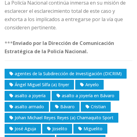
La Policía Nacional continúa inmersa en su misión de
esclarecer el esclarecimiento total de este caso y
exhorta a los implicados a entregarse por la vía que
consideren pertinente.
***
Enviado por la Dirección de Comunicación
Estratégica de la Policía Nacional.
agentes de la Subdirección de Investigación (DICRIM)
Ángel Miguel Silfa (a) Enyer
Anyelo
asalto a joyería
asalto a joyería en Bávaro
asalto armado
Bávaro
Cristian
Johan Michael Reyes Reyes (a) Chamaquito Sport
José Aguja
Joselito
Miguelito