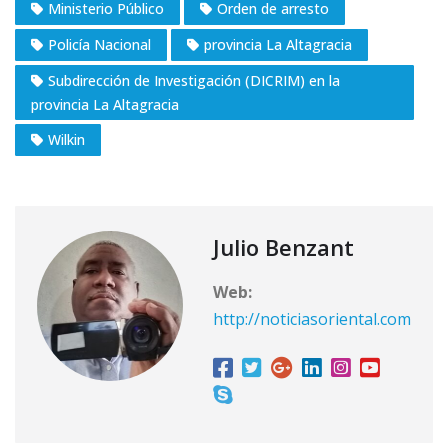
Ministerio Público
Orden de arresto
Policía Nacional
provincia La Altagracia
Subdirección de Investigación (DICRIM) en la
provincia La Altagracia
Wilkin
Julio Benzant
Web:
http://noticiasoriental.com