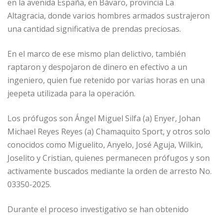
o
p
e
r
en la avenida España, en Bávaro, provincia La
Altagracia, donde varios hombres armados sustrajeron
k
r
una cantidad significativa de prendas preciosas.
En el marco de ese mismo plan delictivo, también
raptaron y despojaron de dinero en efectivo a un
ingeniero, quien fue retenido por varias horas en una
jeepeta utilizada para la operación.
Los prófugos son Ángel Miguel Silfa (a) Enyer, Johan
Michael Reyes Reyes (a) Chamaquito Sport, y otros solo
conocidos como Miguelito, Anyelo, José Aguja, Wilkin,
Joselito y Cristian, quienes permanecen prófugos y son
activamente buscados mediante la orden de arresto No.
03350-2025.
Durante el proceso investigativo se han obtenido