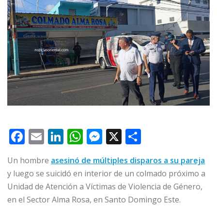
F
E
Li
W
M
X
C
a
m
n
h
e
o
Un hombre
asesinó de múltiples disparos a su pareja
c
ai
k
at
ss
m
y luego se suicidó en interior de un colmado próximo a
e
l
e
s
e
p
Unidad de Atención a Víctimas de Violencia de Género,
b
dI
A
n
ar
en el Sector Alma Rosa, en Santo Domingo Este.
o
n
p
g
ti