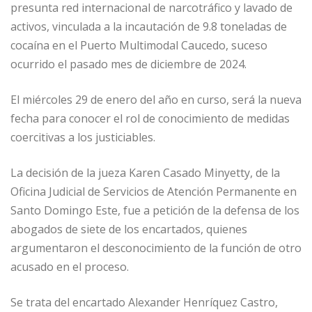
b
dI
A
n
ar
presunta red internacional de narcotráfico y lavado de
o
n
p
g
ti
activos, vinculada a la incautación de 9.8 toneladas de
o
p
e
r
cocaína en el Puerto Multimodal Caucedo, suceso
k
r
ocurrido el pasado mes de diciembre de 2024.
El miércoles 29 de enero del año en curso, será la nueva
fecha para conocer el rol de conocimiento de medidas
coercitivas a los justiciables.
La decisión de la jueza Karen Casado Minyetty, de la
Oficina Judicial de Servicios de Atención Permanente en
Santo Domingo Este, fue a petición de la defensa de los
abogados de siete de los encartados, quienes
argumentaron el desconocimiento de la función de otro
acusado en el proceso.
Se trata del encartado Alexander Henríquez Castro,