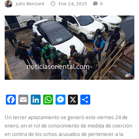
Julio Benzant
Ene 24, 2025
0
F
E
Li
W
M
X
C
a
m
n
h
e
o
c
ai
k
at
ss
m
Un tercer aplazamiento se generó este viernes 24 de
enero, en el rol de conocimiento de medida de coerción
e
l
e
s
e
p
en contra de los ochos acusados de pertenecer a la