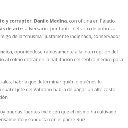
pto y corruptor, Danilo Medina
, con oficina en Palacio.
as de arte
; adversario, por tanto, del voto de pobreza.
emigo de la “chusma” justamente indignada, conservador
ancita
, oponiéndose rabiosamente a la interrupción del
do al colmo entrar en la habitación del centro médico para
iales, habría que determinar quién o quiénes lo
a cual el jefe del Vaticano habrá de pagar un alto costo
ción.
muy buenas fuentes me dicen que el mismo ha cultivado
ensamiento y conducta con el padre Ruiz.