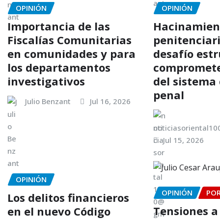
OPINIÓN
OPINIÓN
Importancia de las
Hacinamien
Fiscalías Comunitarias
penitenciari
en comunidades y para
desafío est
los departamentos
compromete 
investigativos
del sistema 
penal
Julio Benzant
Jul 16, 2026
noticiasoriental1
Jul 15, 2026
OPINIÓN
OPINIÓN
PO
Los delitos financieros
Tensiones a 
en el nuevo Código