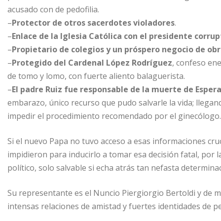
r
t
acusado con de pedofilia.
i
–
Protector de otros sacerdotes violadores
.
r
–
Enlace de la Iglesia Católica con el presidente corru
–
Propietario de colegios y un próspero negocio de obr
–
Protegido del Cardenal López Rodríguez
, confeso en
de tomo y lomo, con fuerte aliento balaguerista.
–
El padre Ruiz fue responsable de la muerte de Esper
embarazo, único recurso que pudo salvarle la vida; llegan
impedir el procedimiento recomendado por el ginecólogo.
Si el nuevo Papa no tuvo acceso a esas informaciones cruc
impidieron para inducirlo a tomar esa decisión fatal, por l
político, solo salvable si echa atrás tan nefasta determina
Su representante es el Nuncio Piergiorgio Bertoldi y de 
intensas relaciones de amistad y fuertes identidades de p