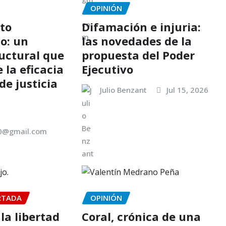
OPINIÓN
to
Difamación e injuria:
o: un
las novedades de la
ructural que
propuesta del Poder
la eficacia
Ejecutivo
de justicia
Julio Benzant
Jul 15, 2026
00@gmail.com
RTADA
OPINIÓN
la libertad
Coral, crónica de una