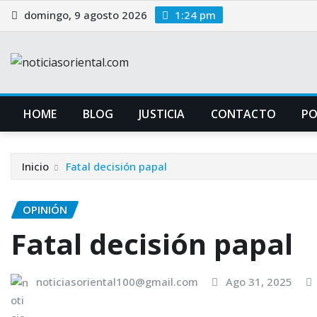
Saltar
domingo, 9 agosto 2026
1:24 pm
al
contenido
HOME
BLOG
JUSTICIA
CONTACTO
P
Inicio
Fatal decisión papal
OPINIÓN
Fatal decisión papal
noticiasoriental100@gmail.com
Ago 31, 2025