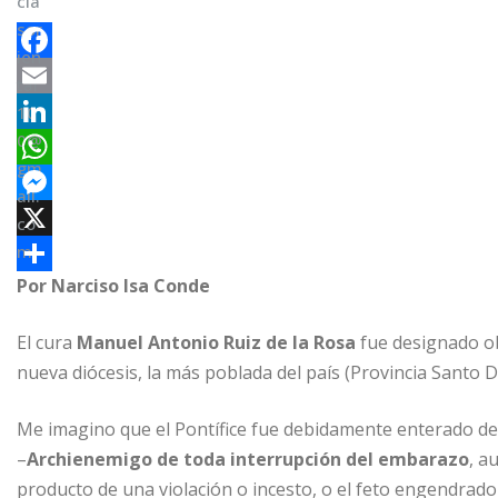
F
a
E
c
m
L
e
a
i
W
b
i
n
h
M
o
l
k
a
e
X
Por Narciso Isa Conde
o
e
t
s
C
k
d
s
s
o
El cura
Manuel Antonio Ruiz de la Rosa
fue designado ob
I
A
e
m
nueva diócesis, la más poblada del país (Provincia Santo 
n
p
n
p
Me imagino que el Pontífice fue debidamente enterado de
p
g
a
–
Archienemigo de toda interrupción del embarazo
, a
e
r
producto de una violación o incesto, o el feto engendrado 