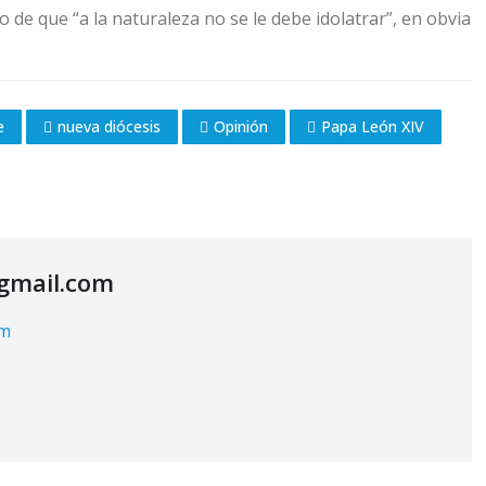
o de que “a la naturaleza no se le debe idolatrar”, en obvia
e
nueva diócesis
Opinión
Papa León XIV
@gmail.com
om