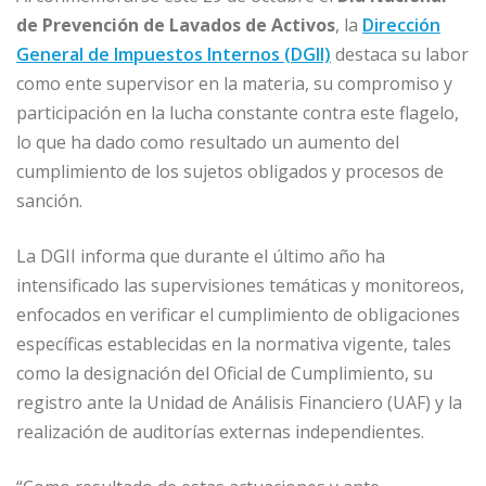
c
ai
k
at
ss
m
de Prevención de Lavados de Activos
, la
Dirección
e
l
e
s
e
p
General de Impuestos Internos (DGII)
destaca su labor
b
dI
A
n
ar
como ente supervisor en la materia, su compromiso y
o
n
p
g
ti
participación en la lucha constante contra este flagelo,
o
p
e
r
lo que ha dado como resultado un aumento del
cumplimiento de los sujetos obligados y procesos de
k
r
sanción.
La DGII informa que durante el último año ha
intensificado las supervisiones temáticas y monitoreos,
enfocados en verificar el cumplimiento de obligaciones
específicas establecidas en la normativa vigente, tales
como la designación del Oficial de Cumplimiento, su
registro ante la Unidad de Análisis Financiero (UAF) y la
realización de auditorías externas independientes.