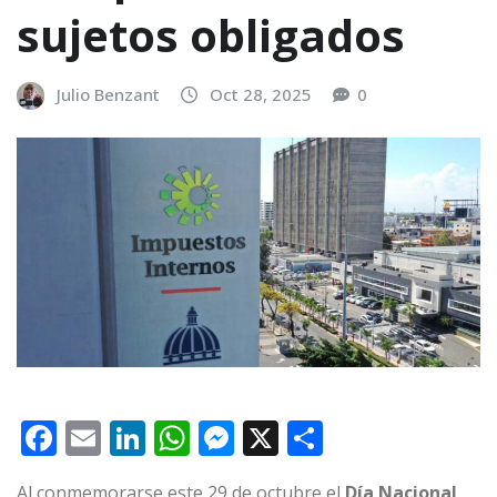
sujetos obligados
Julio Benzant
Oct 28, 2025
0
F
E
Li
W
M
X
C
a
m
n
h
e
o
Al conmemorarse este 29 de octubre el
Día Nacional