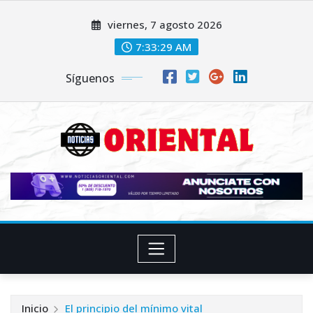
Saltar
viernes, 7 agosto 2026
al
contenido
7:33:31 AM
Síguenos
Inicio
El principio del mínimo vital