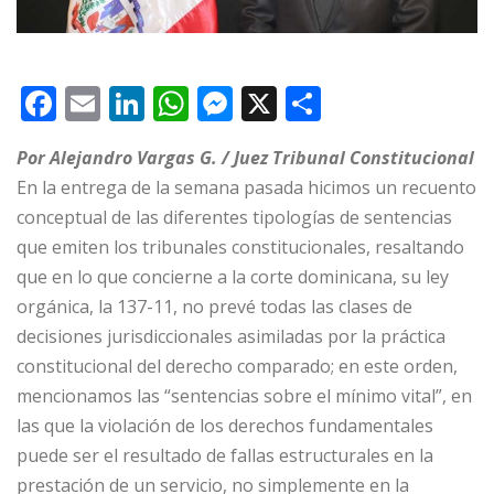
F
E
Li
W
M
X
C
a
m
n
h
e
o
Por Alejandro Vargas G. / Juez Tribunal Constitucional
c
ai
k
at
ss
m
En la entrega de la semana pasada hicimos un recuento
e
l
e
s
e
p
conceptual de las diferentes tipologías de sentencias
b
dI
A
n
ar
que emiten los tribunales constitucionales, resaltando
o
n
p
g
ti
que en lo que concierne a la corte dominicana, su ley
o
p
e
r
orgánica, la 137-11, no prevé todas las clases de
decisiones jurisdiccionales asimiladas por la práctica
k
r
constitucional del derecho comparado; en este orden,
mencionamos las “sentencias sobre el mínimo vital”, en
las que la violación de los derechos fundamentales
puede ser el resultado de fallas estructurales en la
prestación de un servicio, no simplemente en la