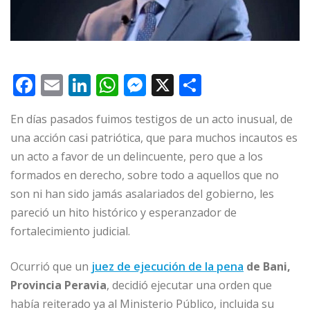
F
E
Li
W
M
X
C
a
m
n
h
e
o
En días pasados fuimos testigos de un acto inusual, de
c
ai
k
at
ss
m
una acción casi patriótica, que para muchos incautos es
e
l
e
s
e
p
un acto a favor de un delincuente, pero que a los
b
dI
A
n
ar
formados en derecho, sobre todo a aquellos que no
o
n
p
g
ti
son ni han sido jamás asalariados del gobierno, les
o
p
e
r
pareció un hito histórico y esperanzador de
fortalecimiento judicial.
k
r
Ocurrió que un
juez de ejecución de la pena
de Bani,
Provincia Peravia
, decidió ejecutar una orden que
había reiterado ya al Ministerio Público, incluida su