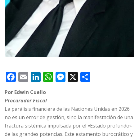
F
E
Li
W
M
X
C
a
m
n
h
e
o
Por Edwin Cuello
c
ai
k
at
ss
m
Procurador Fiscal
e
l
e
s
e
p
La parálisis financiera de las Naciones Unidas en 2026
b
dI
A
n
ar
no es un error de gestión, sino la manifestación de una
o
n
p
g
ti
fractura sistémica impulsada por el «Estado profundo»
o
p
e
r
de las grandes potencias. Este estamento burocrático y