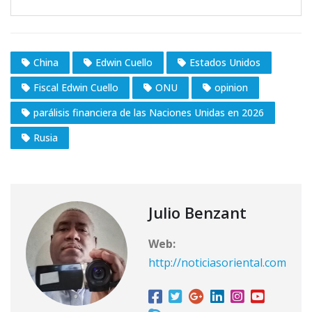
China
Edwin Cuello
Estados Unidos
Fiscal Edwin Cuello
ONU
opinion
parálisis financiera de las Naciones Unidas en 2026
Rusia
Julio Benzant
Web:
http://noticiasoriental.com