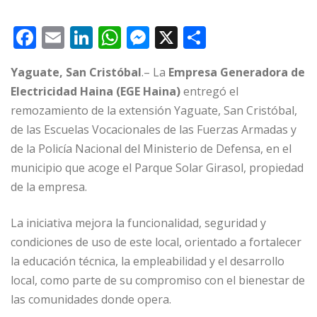
F
E
Li
W
M
X
C
a
m
n
h
e
o
Yaguate, San Cristóbal
.– La
Empresa Generadora de
c
ai
k
at
ss
m
Electricidad Haina (EGE Haina)
entregó el
e
l
e
s
e
p
remozamiento de la extensión Yaguate, San Cristóbal,
b
dI
A
n
ar
de las Escuelas Vocacionales de las Fuerzas Armadas y
o
n
p
g
ti
de la Policía Nacional del Ministerio de Defensa, en el
o
p
e
r
municipio que acoge el Parque Solar Girasol, propiedad
de la empresa.
k
r
La iniciativa mejora la funcionalidad, seguridad y
condiciones de uso de este local, orientado a fortalecer
la educación técnica, la empleabilidad y el desarrollo
local, como parte de su compromiso con el bienestar de
las comunidades donde opera.