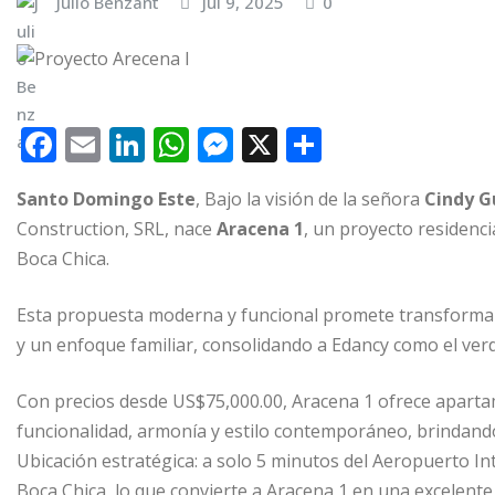
Julio Benzant
Jul 9, 2025
0
F
E
Li
W
M
X
C
a
m
n
h
e
o
Santo Domingo Este
, Bajo la visión de la señora
Cindy 
c
ai
k
at
ss
m
Construction, SRL, nace
Aracena 1
, un proyecto residenci
e
l
e
s
e
p
Boca Chica.
b
dI
A
n
ar
o
n
p
g
ti
Esta propuesta moderna y funcional promete transformar 
y un enfoque familiar, consolidando a Edancy como el verda
o
p
e
r
k
r
Con precios desde US$75,000.00, Aracena 1 ofrece apar
funcionalidad, armonía y estilo contemporáneo, brindando 
Ubicación estratégica: a solo 5 minutos del Aeropuerto In
Boca Chica, lo que convierte a Aracena 1 en una excelente