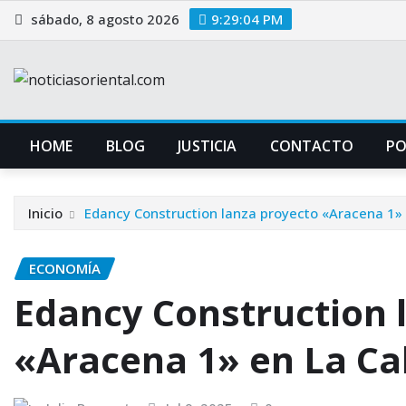
Saltar
sábado, 8 agosto 2026
9:29:05 PM
al
contenido
HOME
BLOG
JUSTICIA
CONTACTO
P
Inicio
Edancy Construction lanza proyecto «Aracena 1» 
ECONOMÍA
Edancy Construction 
«Aracena 1» en La Ca