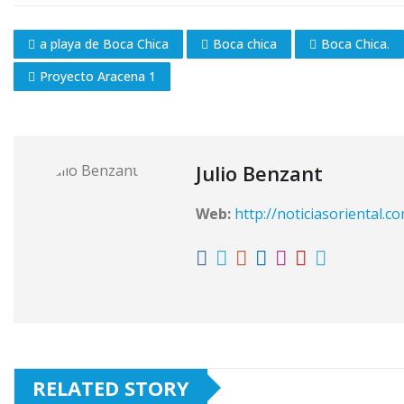
a playa de Boca Chica
Boca chica
Boca Chica.
Proyecto Aracena 1
Julio Benzant
Web:
http://noticiasoriental.c
RELATED STORY