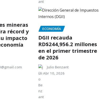
es mineras
ECONOMÍA
ra récord y
DGII recauda
su impacto
RD$244,956.2 millones
 economía
en el primer trimestre
de 2026
00@gmail.com
Julio Benzant
Abr 10, 2026