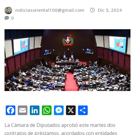
noticiasoriental100@gmail.com
Dic 3, 2024
0
F
E
Li
W
M
X
C
a
m
n
h
e
o
La Cámara de Diputados aprobó este martes dos
c
ai
k
at
ss
m
contratos de préstamos, acordados con entidades