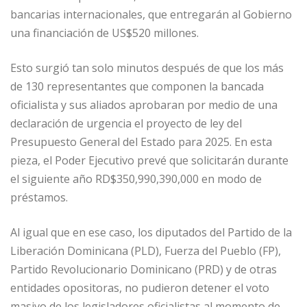
e
l
e
s
e
p
bancarias internacionales, que entregarán al Gobierno
b
dI
A
n
ar
una financiación de US$520 millones.
o
n
p
g
ti
Esto surgió tan solo minutos después de que los más
o
p
e
r
de 130 representantes que componen la bancada
k
r
oficialista y sus aliados aprobaran por medio de una
declaración de urgencia el proyecto de ley del
Presupuesto General del Estado para 2025. En esta
pieza, el Poder Ejecutivo prevé que solicitarán durante
el siguiente año RD$350,990,390,000 en modo de
préstamos.
Al igual que en ese caso, los diputados del Partido de la
Liberación Dominicana (PLD), Fuerza del Pueblo (FP),
Partido Revolucionario Dominicano (PRD) y de otras
entidades opositoras, no pudieron detener el voto
masivo de los legisladores oficialistas al momento de