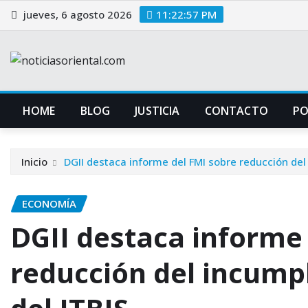
Saltar
jueves, 6 agosto 2026
11:22:58 PM
al
contenido
HOME
BLOG
JUSTICIA
CONTACTO
P
Inicio
DGII destaca informe del FMI sobre reducción del 
ECONOMÍA
DGII destaca informe
reducción del incumpl