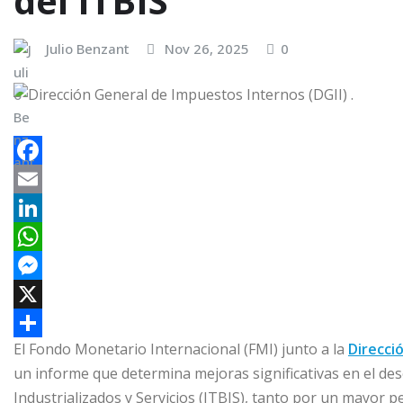
del ITBIS
Julio Benzant
Nov 26, 2025
0
F
a
E
c
m
L
e
a
i
W
b
i
n
h
M
o
l
k
a
e
X
El Fondo Monetario Internacional (FMI) junto a la
Direcci
o
e
t
s
C
un informe que determina mejoras significativas en el d
k
d
s
s
o
Industrializados y Servicios (ITBIS), tanto por un mayor 