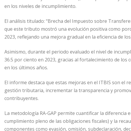
I
A
e
m
en los niveles de incumplimiento.
n
p
n
p
p
g
a
El análisis titulado: “Brecha del Impuesto sobre Transferen
que este tributo mostró una evolución positiva como porcen
e
r
2023, reflejando una mejora gradual en la eficiencia de los
r
t
i
Asimismo, durante el periodo evaluado el nivel de incumpl
r
36.5 por ciento en 2023, gracias al fortalecimiento de lo
en los últimos años.
El informe destaca que estas mejoras en el ITBIS son el res
gestión tributaria, incrementar la transparencia y promo
contribuyentes.
La metodología RA-GAP permite cuantificar la diferencia 
cumplimiento pleno de las obligaciones fiscales) y la reca
componentes como evasión, omisión, subdeclaración, decl