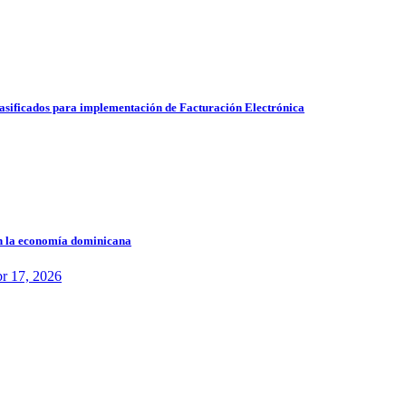
lasificados para implementación de Facturación Electrónica
en la economía dominicana
r 17, 2026