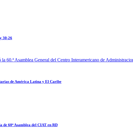
ey 30-26
tarias de América Latina y El Caribe
nda de 60ª Asamblea del CIAT en RD