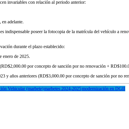
n invariables con relación al periodo anterior:
 en adelante.
 es indispensable poseer la fotocopia de la matrícula del vehículo a reno
vación durante el plazo establecido:
e enero de 2025.
D$2,000.00 por concepto de sanción por no renovación + RD$100.00 
 y años anteriores (RD$3,000.00 por concepto de sanción por no ren
ción Vehicular (marbete)
marbetes 2024-2025
modernización en DGII