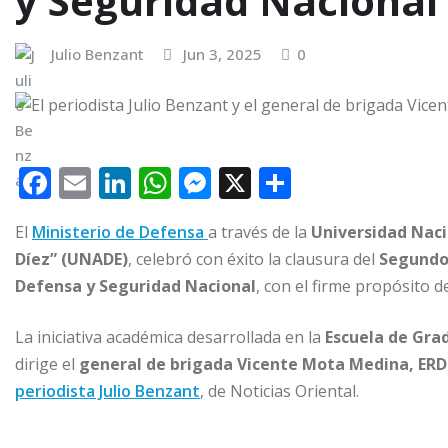
y Seguridad Nacional
Julio Benzant
Jun 3, 2025
0
F
E
Li
W
M
X
C
a
m
n
h
e
o
El
Ministerio de Defensa
a través de la
Universidad Naci
c
ai
k
at
ss
m
Díez” (UNADE)
, celebró con éxito la clausura del
Segundo
e
l
e
s
e
p
Defensa y Seguridad Nacional
, con el firme propósito de
b
dI
A
n
ar
o
n
p
g
ti
La iniciativa académica desarrollada en la
Escuela de Grad
dirige el
o
general de brigada Vicente Mota Medina, ERD
p
e
r
periodista Julio Benzant
, de Noticias Oriental.
k
r