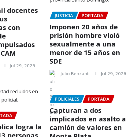
il docentes
JUSTICIA
PORTADA
sus
Imponen 20 años de
as con
prisión hombre violó
de
sexualmente a una
impulsados
menor de 15 años en
FOCAM
SDE
Jul 29, 2026
Julio Benzant
Jul 29, 2026
POLICIALES
PORTADA
Capturan a dos
TADA
implicados en asalto a
lica logra la
camión de valores en
 13 personas
Monte Plata