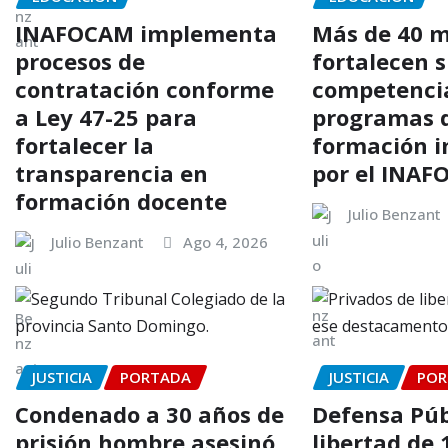
INAFOCAM implementa
Más de 40 m
procesos de
fortalecen 
contratación conforme
competenci
a Ley 47-25 para
programas 
fortalecer la
formación 
transparencia en
por el INA
formación docente
Julio Benzant
Julio Benzant
Ago 4, 2026
JUSTICIA
PORTADA
JUSTICIA
POR
Condenado a 30 años de
Defensa Púb
prisión hombre asesinó
libertad de