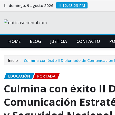
Saltar
domingo, 9 agosto 2026
12:43:24 PM
al
contenido
HOME
BLOG
JUSTICIA
CONTACTO
P
Inicio
Culmina con éxito II Diplomado de Comunicación 
EDUCACIÓN
PORTADA
Culmina con éxito II
Comunicación Estraté