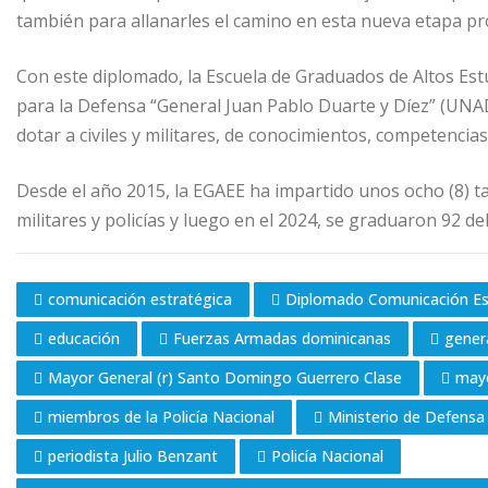
también para allanarles el camino en esta nueva etapa pr
Con este diplomado, la Escuela de Graduados de Altos Est
para la Defensa “General Juan Pablo Duarte y Díez” (UNAD
dotar a civiles y militares, de conocimientos, competencias
Desde el año 2015, la EGAEE ha impartido unos ocho (8) ta
militares y policías y luego en el 2024, se graduaron 92 d
comunicación estratégica
Diplomado Comunicación Est
educación
Fuerzas Armadas dominicanas
gener
Mayor General (r) Santo Domingo Guerrero Clase
mayo
miembros de la Policía Nacional
Ministerio de Defensa
periodista Julio Benzant
Policía Nacional