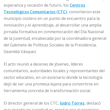
c
ai
k
at
ss
m
esperanza y vocación de futuro, los
Centros
e
l
e
s
e
p
Tecnológicos Comunitarios (CTC)
, convirtieron este
b
dI
A
n
ar
municipio costero en un punto de encuentro para la
o
n
p
g
ti
innovación y el aprendizaje, al desarrollar una amplia
o
p
e
r
jornada formativa en conmemoración del Día Nacional
de la Juventud, encabezada por la coordinadora general
k
r
del Gabinete de Políticas Sociales de la Presidencia,
Geanilda Vásquez.
El acto reunió a decenas de jóvenes, líderes
comunitarios, autoridades locales y representantes del
sector educativo, en un escenario donde la tecnología
dejó de ser una promesa lejana para convertirse en
herramienta concreta de transformación social.
El director general de los CTC,
Isidro Torres
, destacó
que invertir en juventud es apostar por el progreso