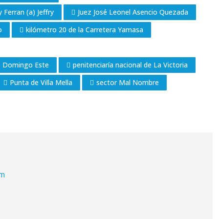
y Ferran (a) Jeffry
Juez José Leonel Asencio Quezada
o
kilómetro 20 de la Carretera Yamasa
to Domingo Este
penitenciaría nacional de La Victoria
Punta de Villa Mella
sector Mal Nombre
om