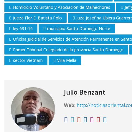
Homicidio Voluntario y Asociación de Malhechores
Jefr
Jueza Flor E. Batista Polo
juza Josefina Ubiera Guerrer
ley 631-16
municipio Santo Domingo Norte
Oficina Judicial de Servicios de Atención Permanente en San
Primer Tribunal Colegiado de la provincia Santo Domingo
sector Vietnam
Villa Mella
Julio Benzant
Web:
http://noticiasoriental.c