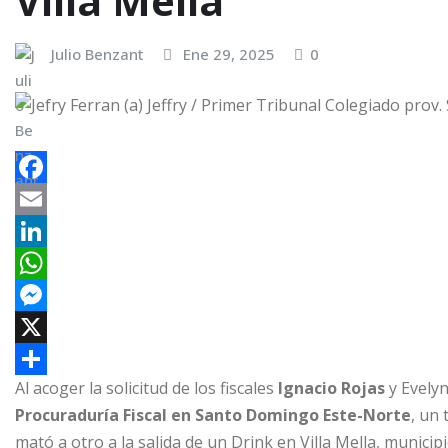
Villa Mella
Julio Benzant
Ene 29, 2025
0
F
a
E
c
m
L
e
a
i
W
b
i
n
h
M
o
l
k
a
e
X
Al acoger la solicitud de los fiscales
Ignacio Rojas
y Evelyn
o
e
t
s
C
Procuraduría Fiscal en Santo Domingo Este-Norte
, un
k
d
s
s
o
mató a otro a la salida de un Drink en Villa Mella, munic