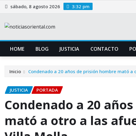
Saltar
sábado, 8 agosto 2026
3:32 pm
al
contenido
HOME
BLOG
JUSTICIA
CONTACTO
P
Inicio
Condenado a 20 años de prisión hombre mató a otr
JUSTICIA
PORTADA
Condenado a 20 años 
mató a otro a las afu