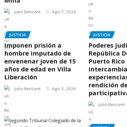
Mina
Julio Benzant
Ago 7, 2026
JUSTICIA
JUSTICIA
Imponen prisión a
Poderes judi
hombre imputado de
República D
envenenar joven de 15
Puerto Rico
años de edad en Villa
intercambi
Liberación
experiencia
rendición d
Julio Benzant
Ago 3, 2026
participativ
Julio Benzant