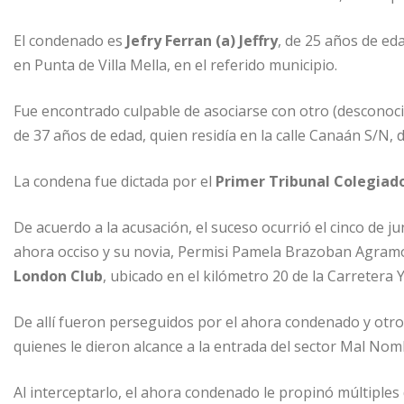
I
A
e
m
n
p
n
p
El condenado es
Jefry Ferran (a) Jeffry
, de 25 años de eda
p
g
a
en Punta de Villa Mella, en el referido municipio.
e
r
Fue encontrado culpable de asociarse con otro (desconoci
r
t
de 37 años de edad, quien residía en la calle Canaán S/N, d
i
r
La condena fue dictada por el
Primer Tribunal Colegiad
De acuerdo a la acusación, el suceso ocurrió el cinco de j
ahora occiso y su novia, Permisi Pamela Brazoban Agramo
London Club
, ubicado en el kilómetro 20 de la Carretera
De allí fueron perseguidos por el ahora condenado y otro
quienes le dieron alcance a la entrada del sector Mal Nomb
Al interceptarlo, el ahora condenado le propinó múltiples 