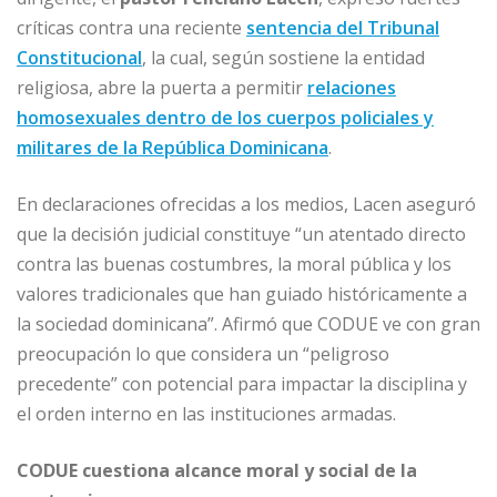
b
dI
A
n
ar
críticas contra una reciente
sentencia del Tribunal
o
n
p
g
ti
Constitucional
, la cual, según sostiene la entidad
o
p
e
r
religiosa, abre la puerta a permitir
relaciones
homosexuales dentro de los cuerpos policiales y
k
r
militares de la República Dominicana
.
En declaraciones ofrecidas a los medios, Lacen aseguró
que la decisión judicial constituye “un atentado directo
contra las buenas costumbres, la moral pública y los
valores tradicionales que han guiado históricamente a
la sociedad dominicana”. Afirmó que CODUE ve con gran
preocupación lo que considera un “peligroso
precedente” con potencial para impactar la disciplina y
el orden interno en las instituciones armadas.
CODUE cuestiona alcance moral y social de la