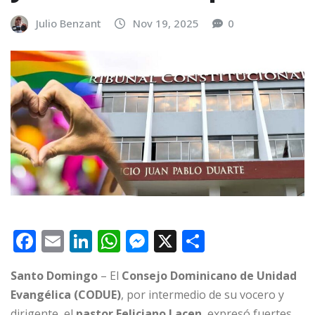
Julio Benzant
Nov 19, 2025
0
F
E
Li
W
M
X
C
a
m
n
h
e
o
Santo Domingo
– El
Consejo Dominicano de Unidad
c
ai
k
at
ss
m
Evangélica (CODUE)
, por intermedio de su vocero y
e
l
e
s
e
p
dirigente, el
pastor Feliciano Lacen
, expresó fuertes