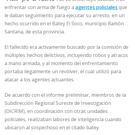
o
n
p
g
ti
enfrentar con arma de fuego a
o
p
e
agentes policiales
r
que
le daban seguimiento para ejecutar su arresto, en un
k
r
hecho ocurrido en el Batey El Soco, municipio Ramón
Santana, de esta provincia.
El fallecido era activamente buscado por la comisión de
múltiples hechos delictivos, incluyendo robos y atracos
a mano armada, y al momento del enfrentamiento
portaba ilegalmente un revólver, el cual utilizó para
atacar a los agentes actuantes.
De acuerdo con el informe preliminar, miembros de la
Subdirección Regional Sureste de Investigación
(DICRIM), en coordinación con otras unidades
policiales, realizaban labores de inteligencia cuando
ubicaron al sospechoso en el citado batey.