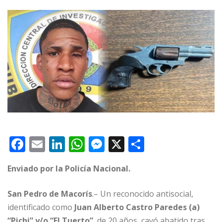
F
E
Li
W
M
X
C
a
m
n
h
e
o
Enviado por la Policía
Nacional.
c
ai
k
at
ss
m
e
l
e
s
e
p
San Pedro de Macorís
.– Un reconocido antisocial,
b
dI
A
n
ar
identificado como
Juan Alberto Castro Paredes (a)
“Pichi” y/o “El Tuerto”
, de 20 años, cayó abatido tras