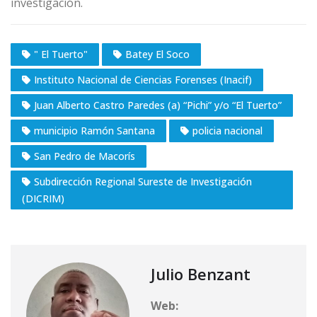
investigación.
" El Tuerto"
Batey El Soco
Instituto Nacional de Ciencias Forenses (Inacif)
Juan Alberto Castro Paredes (a) “Pichi” y/o “El Tuerto”
municipio Ramón Santana
policia nacional
San Pedro de Macorís
Subdirección Regional Sureste de Investigación
(DICRIM)
Julio Benzant
Web: