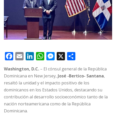
F
E
Li
W
M
X
C
a
m
n
h
e
o
Washington, D.C.
– El cónsul general de la República
c
ai
k
at
ss
m
Dominicana en New Jersey,
José -Bertico- Santana
,
e
l
e
s
e
p
resaltó la unidad y el impacto positivo de los
b
dI
A
n
ar
dominicanos en los Estados Unidos, destacando su
o
n
p
g
ti
contribución al desarrollo socioeconómico tanto de la
o
p
e
r
nación norteamericana como de la República
Dominicana.
k
r