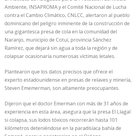
c
ai
k
at
ss
m
Ambiente, INSAPROMA y el Comité Nacional de Lucha
e
l
e
s
e
p
contra el Cambio Climático, CNLCC, alertaron al pueblo
b
dI
A
n
ar
dominicano del peligro inminente de la construcción de
o
n
p
g
ti
una gigantesca presa de cola en la comunidad del
o
p
e
r
Naranjo, municipio de Cotuí, provincia Sánchez
Ramírez, que dejará sin agua a toda la región y de
k
r
colapsar ocasionaría numerosas víctimas letales.
Plantearon que los datos precisos que ofrece el
experto estadounidense en presas de relaves y minería,
Steven Ememerman, son altamente preocupantes.
Dijeron que el doctor Emerman con más de 31 años de
experiencia en esta área, asegura que la presa El Llagal
si colapsa, sus lodos tóxicos recorrerán hasta 101
kilómetros deteniéndose en la paradisíaca bahía de