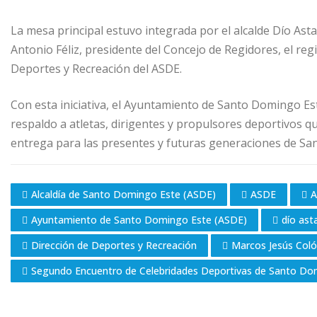
La mesa principal estuvo integrada por el alcalde Dío Asta
Antonio Féliz, presidente del Concejo de Regidores, el reg
Deportes y Recreación del ASDE.
Con esta iniciativa, el Ayuntamiento de Santo Domingo Es
respaldo a atletas, dirigentes y propulsores deportivos q
entrega para las presentes y futuras generaciones de San
Alcaldía de Santo Domingo Este (ASDE)
ASDE
A
Ayuntamiento de Santo Domingo Este (ASDE)
dío ast
Dirección de Deportes y Recreación
Marcos Jesús Col
Segundo Encuentro de Celebridades Deportivas de Santo Do