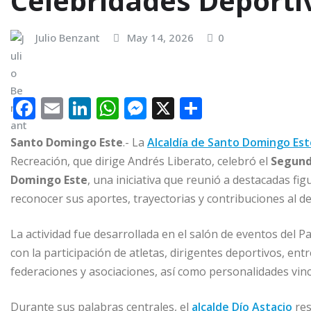
Celebridades Deporti
Julio Benzant
May 14, 2026
0
F
E
Li
W
M
X
C
a
m
n
h
e
o
Santo Domingo Este
.- La
Alcaldía de Santo Domingo Est
c
ai
k
at
ss
m
Recreación, que dirige Andrés Liberato, celebró el
Segund
e
l
e
s
e
p
Domingo Este
, una iniciativa que reunió a destacadas fi
b
dI
A
n
ar
reconocer sus aportes, trayectorias y contribuciones al d
o
n
p
g
ti
La actividad fue desarrollada en el salón de eventos del P
o
p
e
r
con la participación de atletas, dirigentes deportivos, en
k
r
federaciones y asociaciones, así como personalidades vinc
Durante sus palabras centrales, el
alcalde Dío Astacio
res