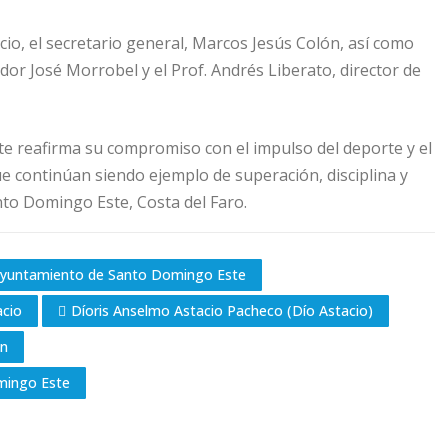
cio, el secretario general, Marcos Jesús Colón, así como
idor José Morrobel y el Prof. Andrés Liberato, director de
te reafirma su compromiso con el impulso del deporte y el
ue continúan siendo ejemplo de superación, disciplina y
to Domingo Este, Costa del Faro.
yuntamiento de Santo Domingo Este
acio
Díoris Anselmo Astacio Pacheco (Dío Astacio)
ón
mingo Este