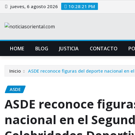
Saltar
jueves, 6 agosto 2026
10:28:21 PM
al
contenido
HOME
BLOG
JUSTICIA
CONTACTO
P
Inicio
ASDE reconoce figuras del deporte nacional en e
ASDE
ASDE reconoce figura
nacional en el Segun