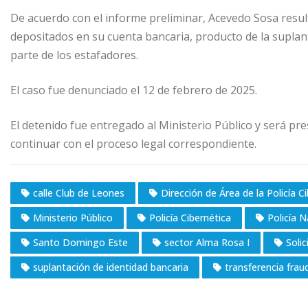
De acuerdo con el informe preliminar, Acevedo Sosa result
depositados en su cuenta bancaria, producto de la suplant
parte de los estafadores.
El caso fue denunciado el 12 de febrero de 2025.
El detenido fue entregado al Ministerio Público y será pres
continuar con el proceso legal correspondiente.
calle Club de Leones
Dirección de Área de la Policía C
Ministerio Público
Policía Cibernética
Policía N
Santo Domingo Este
sector Alma Rosa I
Soli
suplantación de identidad bancaria
transferencia frau