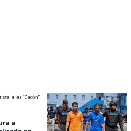
ura a
plicado en