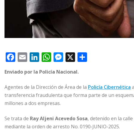
F
E
Li
W
M
X
C
a
m
n
h
e
o
Enviado por la Policía Nacional.
c
ai
k
at
ss
m
e
l
e
s
e
p
Agentes de la Dirección de Área de la
Policía Cibernética
a
b
dI
A
n
ar
transferencia fraudulenta que forma parte de un esquem
o
n
p
g
ti
millones a dos empresas.
o
p
e
r
Se trata de
Ray Aljeni Acevedo Sosa
, detenido en la cal
k
r
mediante la orden de arresto No. 0190-JUNIO-2025.