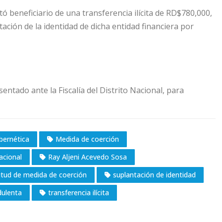
ó beneficiario de una transferencia ilícita de RD$780,000,
ación de la identidad de dicha entidad financiera por
entado ante la Fiscalía del Distrito Nacional, para
ibernética
Medida de coerción
acional
Ray Aljeni Acevedo Sosa
citud de medida de coerción
suplantación de identidad
dulenta
transferencia ilícita