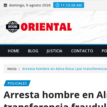
Saltar
domingo, 9 agosto 2026
11:10:40 AM
al
contenido
HOME
BLOG
JUSTICIA
CONTACTO
P
Inicio
Arresta hombre en Alma Rosa I por transferencia
POLICIALES
Arresta hombre en Al
transferencia fraudu