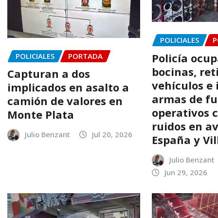
POLICIALES
P
Policía ocup
POLICIALES
PORTADA
bocinas, ret
Capturan a dos
vehículos e
implicados en asalto a
armas de fu
camión de valores en
operativos 
Monte Plata
ruidos en a
Julio Benzant
Jul 20, 2026
España y Vi
Julio Benzant
Jun 29, 2026