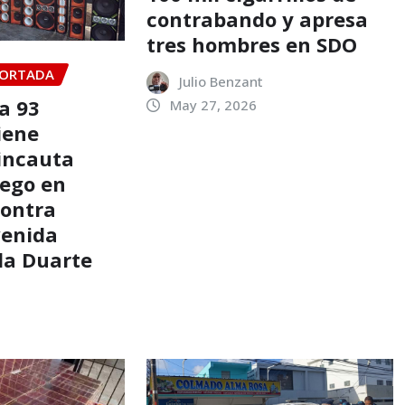
contrabando y apresa
tres hombres en SDO
ORTADA
Julio Benzant
a 93
May 27, 2026
iene
 incauta
ego en
contra
venida
lla Duarte