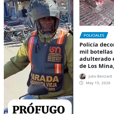
POLICIALES
Policía dec
mil botellas
adulterado 
de Los Mina
Julio Benzant
May 15, 2026