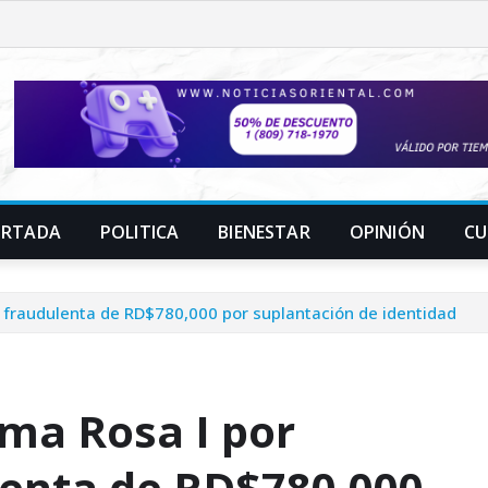
ORTADA
POLITICA
BIENESTAR
OPINIÓN
CU
 fraudulenta de RD$780,000 por suplantación de identidad
ma Rosa I por
lenta de RD$780,000