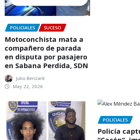
POLICIALES
SUCESO
Motoconchista mata a
compañero de parada
en disputa por pasajero
en Sabana Perdida, SDN
Julio Benzant
May 22, 2026
POLICIALES
Policía capt
“Cacón”, im