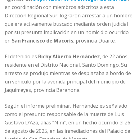
c
ai
k
at
ss
m
en coordinación con miembros adscritos a esta
e
l
e
s
e
p
Dirección Regional Sur, lograron arrestar a un hombre
b
dI
A
n
ar
que era activamente buscado mediante orden judicial
o
n
p
g
ti
por su presunta implicación en un homicidio ocurrido
o
p
e
r
en
San Francisco de Macorís
, provincia Duarte.
k
r
El detenido es
Richy Alberto Hernández
, de 22 años,
residente en el Distrito Nacional, Santo Domingo. Su
arresto se produjo mientras se desplazaba a bordo de
un vehículo por la avenida principal del municipio de
Jaquimeyes, provincia Barahona.
Según el informe preliminar, Hernández es señalado
como el presunto responsable de la muerte de Luis
Gustavo D’Aza, alias “Nini”, en un hecho ocurrido el 26
de agosto de 2025, en las inmediaciones del Palacio de