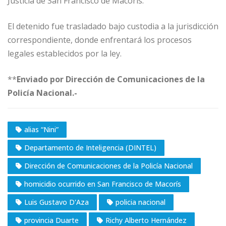
Justicia de San Francisco de Macorís.
El detenido fue trasladado bajo custodia a la jurisdicción
correspondiente, donde enfrentará los procesos
legales establecidos por la ley.
**
Enviado por Dirección de Comunicaciones de la
Policía Nacional.-
alias “Nini”
Departamento de Inteligencia (DINTEL)
Dirección de Comunicaciones de la Policía Nacional
homicidio ocurrido en San Francisco de Macorís
Luis Gustavo D'Aza
policia nacional
provincia Duarte
Richy Alberto Hernández