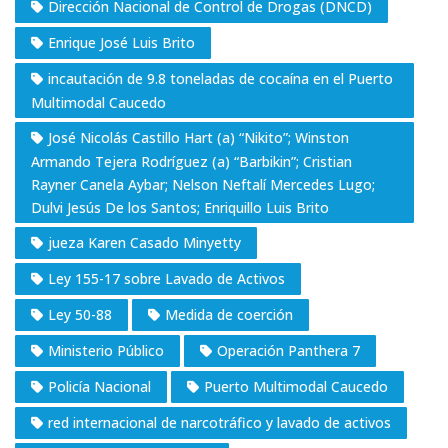
Dirección Nacional de Control de Drogas (DNCD)
Enrique José Luis Brito
incautación de 9.8 toneladas de cocaína en el Puerto
Multimodal Caucedo
José Nicolás Castillo Hart (a) “Nikito”; Winston
Armando Tejera Rodríguez (a) “Barbikin”; Cristian
Rayner Canela Aybar; Nelson Neftalí Mercedes Lugo;
Dulvi Jesús De los Santos; Enriquillo Luis Brito
jueza Karen Casado Minyetty
Ley 155-17 sobre Lavado de Activos
Ley 50-88
Medida de coerción
Ministerio Público
Operación Panthera 7
Policía Nacional
Puerto Multimodal Caucedo
red internacional de narcotráfico y lavado de activos