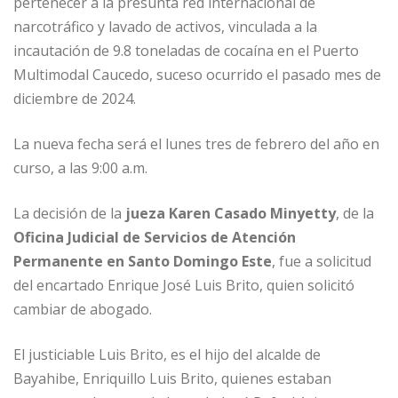
b
dI
A
n
ar
pertenecer a la presunta red internacional de
o
n
p
g
ti
narcotráfico y lavado de activos, vinculada a la
o
p
e
r
incautación de 9.8 toneladas de cocaína en el Puerto
Multimodal Caucedo, suceso ocurrido el pasado mes de
k
r
diciembre de 2024.
La nueva fecha será el lunes tres de febrero del año en
curso, a las 9:00 a.m.
La decisión de la
jueza Karen Casado Minyetty
, de la
Oficina Judicial de Servicios de Atención
Permanente en Santo Domingo Este
, fue a solicitud
del encartado Enrique José Luis Brito, quien solicitó
cambiar de abogado.
El justiciable Luis Brito, es el hijo del alcalde de
Bayahibe, Enriquillo Luis Brito, quienes estaban