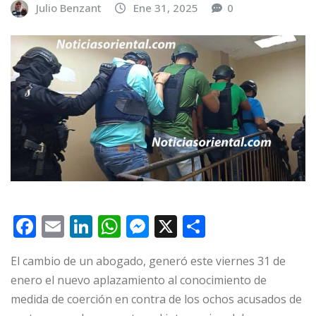
Julio Benzant
Ene 31, 2025
0
F
E
Li
W
M
X
C
a
m
n
h
e
o
El cambio de un abogado, generó este viernes 31 de
c
ai
k
at
ss
m
enero el nuevo aplazamiento al conocimiento de
e
l
e
s
e
p
medida de coerción en contra de los ochos acusados de